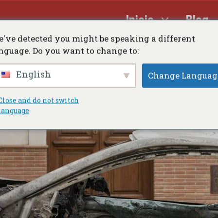
Inicio
Blog
've detected you might be speaking a different
nguage. Do you want to change to:
English
Change Languag
Close and do not switch
language