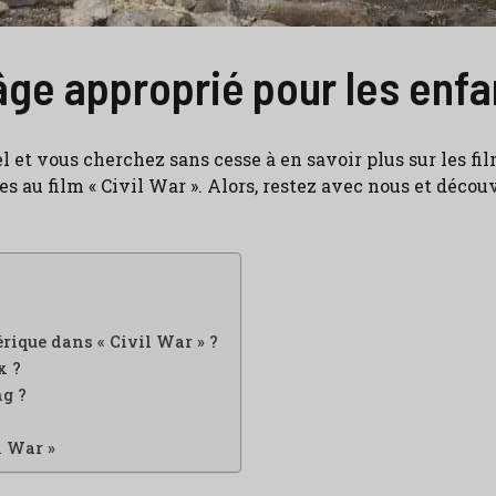
l’âge approprié pour les enfa
et vous cherchez sans cesse à en savoir plus sur les films
s au film « Civil War ». Alors, restez avec nous et décou
rique dans « Civil War » ?
x ?
ng ?
l War »