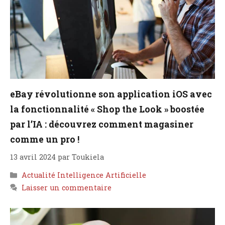
eBay révolutionne son application iOS avec
la fonctionnalité « Shop the Look » boostée
par l’IA : découvrez comment magasiner
comme un pro !
13 avril 2024
par
Toukiela
Catégories
Actualité Intelligence Artificielle
Laisser un commentaire