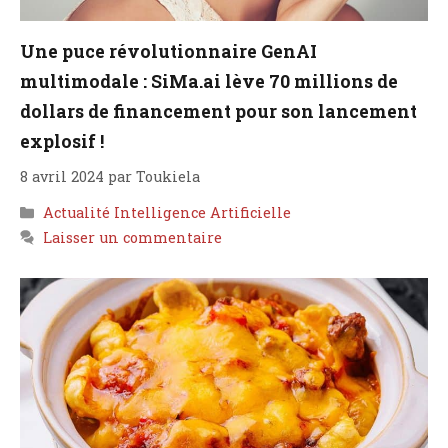
Une puce révolutionnaire GenAI
multimodale : SiMa.ai lève 70 millions de
dollars de financement pour son lancement
explosif !
8 avril 2024
par
Toukiela
Catégories
Actualité Intelligence Artificielle
Laisser un commentaire