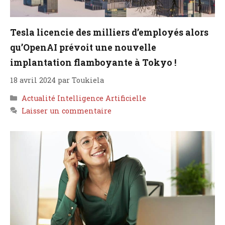
Tesla licencie des milliers d’employés alors
qu’OpenAI prévoit une nouvelle
implantation flamboyante à Tokyo !
18 avril 2024
par
Toukiela
Catégories
Actualité Intelligence Artificielle
Laisser un commentaire