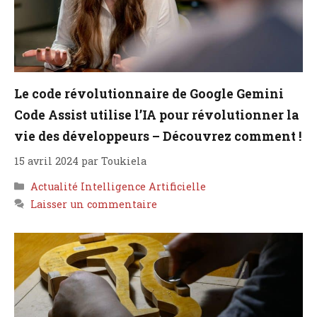
Le code révolutionnaire de Google Gemini
Code Assist utilise l’IA pour révolutionner la
vie des développeurs – Découvrez comment !
15 avril 2024
par
Toukiela
Catégories
Actualité Intelligence Artificielle
Laisser un commentaire