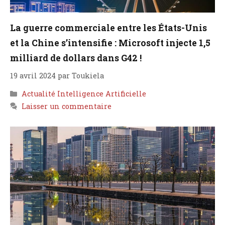
La guerre commerciale entre les États-Unis
et la Chine s’intensifie : Microsoft injecte 1,5
milliard de dollars dans G42 !
19 avril 2024
par
Toukiela
Catégories
Actualité Intelligence Artificielle
Laisser un commentaire