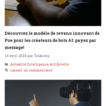
Découvrez le modèle de revenu innovant de
Poe pour les créateurs de bots AI: payez par
message!
14 avril 2024
par
Toukiela
Catégories
Actualité Intelligence Artificielle
Laisser un commentaire