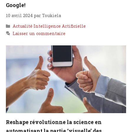
Google!
10 avril 2024
par
Toukiela
Catégories
Actualité Intelligence Artificielle
Laisser un commentaire
Reshape révolutionne la science en
automatisant la partie ‘visuelle’ des