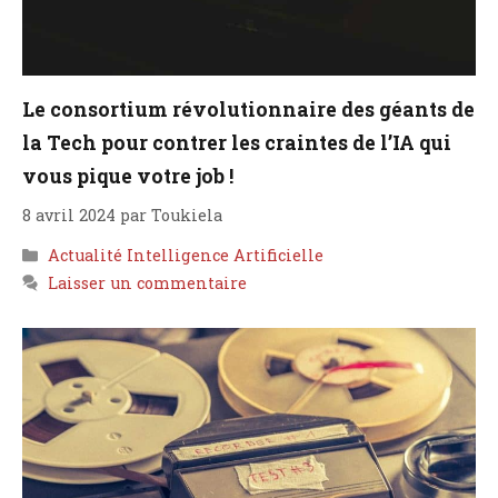
Le consortium révolutionnaire des géants de
la Tech pour contrer les craintes de l’IA qui
vous pique votre job !
8 avril 2024
par
Toukiela
Catégories
Actualité Intelligence Artificielle
Laisser un commentaire