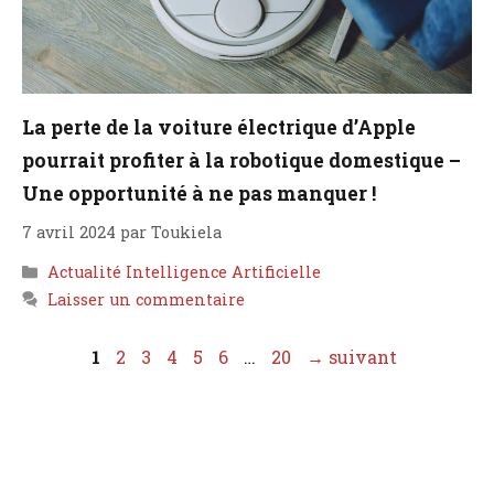
La perte de la voiture électrique d’Apple
pourrait profiter à la robotique domestique –
Une opportunité à ne pas manquer !
7 avril 2024
par
Toukiela
Catégories
Actualité Intelligence Artificielle
Laisser un commentaire
Page
Page
Page
Page
Page
Page
Page
1
2
3
4
5
6
…
20
→
suivant