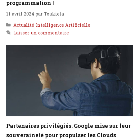
programmation !
11 avril 2024
par
Toukiela
Catégories
Actualité Intelligence Artificielle
Laisser un commentaire
Partenaires privilégiés: Google mise sur leur
souveraineté pour propulser les Clouds