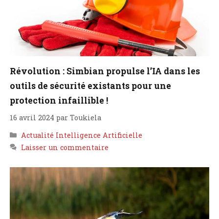
Révolution : Simbian propulse l’IA dans les
outils de sécurité existants pour une
protection infaillible !
16 avril 2024
par
Toukiela
Catégories
Actualité Intelligence Artificielle
Laisser un commentaire