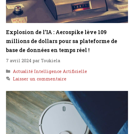
Explosion de l’IA : Aerospike lève 109
millions de dollars pour sa plateforme de
base de données en temps réel !
7 avril 2024
par
Toukiela
Catégories
Actualité Intelligence Artificielle
Laisser un commentaire