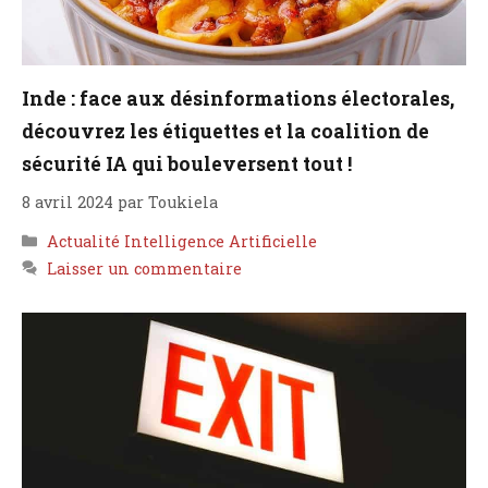
Inde : face aux désinformations électorales,
découvrez les étiquettes et la coalition de
sécurité IA qui bouleversent tout !
8 avril 2024
par
Toukiela
Catégories
Actualité Intelligence Artificielle
Laisser un commentaire