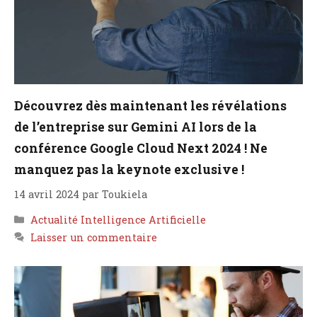
Découvrez dès maintenant les révélations
de l’entreprise sur Gemini AI lors de la
conférence Google Cloud Next 2024 ! Ne
manquez pas la keynote exclusive !
14 avril 2024
par
Toukiela
Catégories
Actualité Intelligence Artificielle
Laisser un commentaire